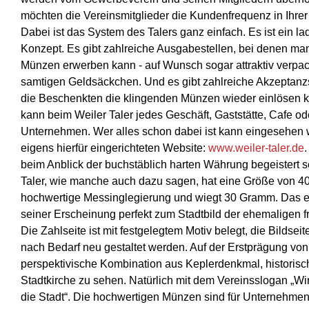
möchten die Vereinsmitglieder die Kundenfrequenz in Ihrer 
Dabei ist das System des Talers ganz einfach. Es ist ein l
Konzept. Es gibt zahlreiche Ausgabestellen, bei denen ma
Münzen erwerben kann - auf Wunsch sogar attraktiv verpack
samtigen Geldsäckchen. Und es gibt zahlreiche Akzeptanzs
die Beschenkten die klingenden Münzen wieder einlösen 
kann beim Weiler Taler jedes Geschäft, Gaststätte, Cafe od
Unternehmen. Wer alles schon dabei ist kann eingesehen 
eigens hierfür eingerichteten Website:
www.weiler-taler.de
beim Anblick der buchstäblich harten Währung begeistert s
Taler, wie manche auch dazu sagen, hat eine Größe von 4
hochwertige Messinglegierung und wiegt 30 Gramm. Das e
seiner Erscheinung perfekt zum Stadtbild der ehemaligen f
Die Zahlseite ist mit festgelegtem Motiv belegt, die Bildseite
nach Bedarf neu gestaltet werden. Auf der Erstprägung von 
perspektivische Kombination aus Keplerdenkmal, histori
Stadtkirche zu sehen. Natürlich mit dem Vereinsslogan „Wi
die Stadt“. Die hochwertigen Münzen sind für Unternehmen,