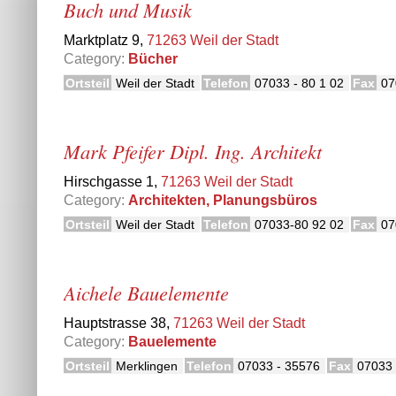
Buch und Musik
Marktplatz 9,
71263 Weil der Stadt
Category:
Bücher
Ortsteil
Weil der Stadt
Telefon
07033 - 80 1 02
Fax
07
Mark Pfeifer Dipl. Ing. Architekt
Hirschgasse 1,
71263 Weil der Stadt
Category:
Architekten, Planungsbüros
Ortsteil
Weil der Stadt
Telefon
07033-80 92 02
Fax
07
Aichele Bauelemente
Hauptstrasse 38,
71263 Weil der Stadt
Category:
Bauelemente
Ortsteil
Merklingen
Telefon
07033 - 35576
Fax
07033 