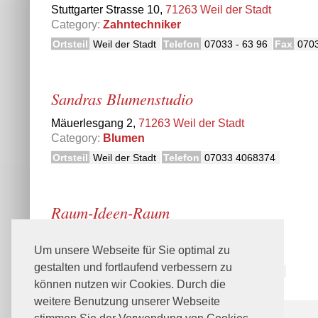
Stuttgarter Strasse 10,
71263 Weil der Stadt
Category:
Zahntechniker
Ortsteil
Weil der Stadt
Telefon
07033 - 63 96
Fax
0703
Sandras Blumenstudio
Mäuerlesgang 2,
71263 Weil der Stadt
Category:
Blumen
Ortsteil
Weil der Stadt
Telefon
07033 4068374
Raum-Ideen-Raum
Haldenstr. 9,
71263 Weil der Stadt
Um unsere Webseite für Sie optimal zu
Category:
Home Staging
gestalten und fortlaufend verbessern zu
Ortsteil
Weil der Stadt
Telefon
07033 - 3203222
können nutzen wir Cookies. Durch die
weitere Benutzung unserer Webseite