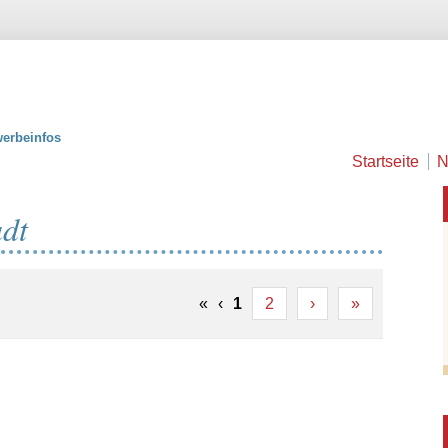
erbeinfos
Startseite
N
adt
«
‹
1
2
›
»