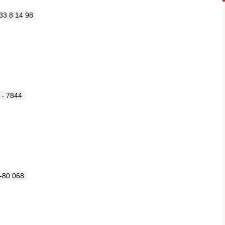
33 8 14 98
 - 7844
-80 068