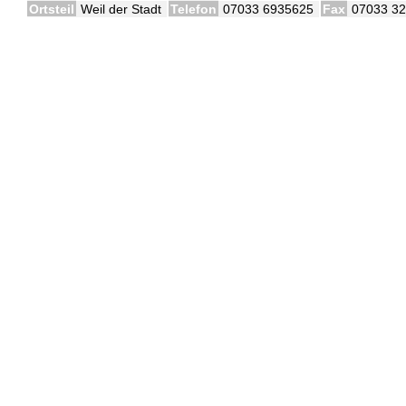
Ortsteil
Weil der Stadt
Telefon
07033 6935625
Fax
07033 3