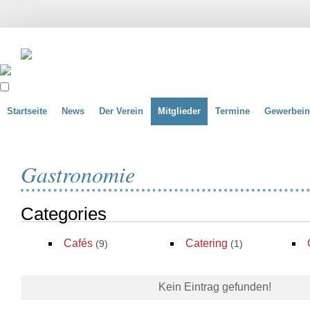
Startseite
News
Der Verein
Mitglieder
Termine
Gewerbein
Gastronomie
Categories
Cafés
Catering
(9)
(1)
Kein Eintrag gefunden!